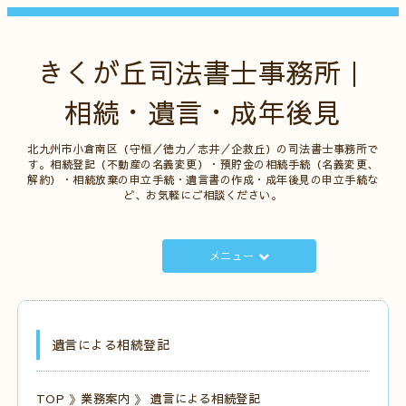
きくが丘司法書士事務所｜
相続・遺言・成年後見
北九州市小倉南区（守恒／徳力／志井／企救丘）の司法書士事務所で
す。相続登記（不動産の名義変更）・預貯金の相続手続（名義変更、
解約）・相続放棄の申立手続・遺言書の作成・成年後見の申立手続な
ど、お気軽にご相談ください。
メニュー
遺言による相続登記
TOP
》
業務案内
》 遺言による相続登記