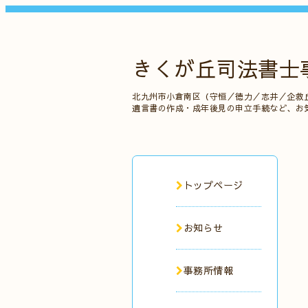
きくが丘司法書士
北九州市小倉南区（守恒／徳力／志井／企救
遺言書の作成・成年後見の申立手続など、お
トップページ
お知らせ
事務所情報