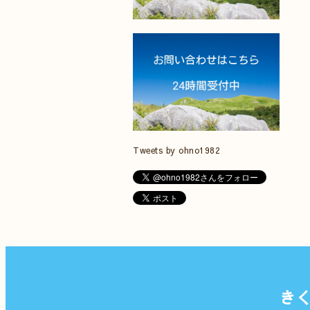
Tweets by ohno1982
き