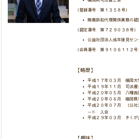
（登録番号 第１３５８号）
簡裁訴訟代理関係業務の認
（認定番号 第７２９０３８号）
公益社団法人成年後見セン
（会員番号 第９１０６１１２号
【略歴】
平成１７年０３月 福岡大
平成１９年１１月 司法書
平成２０年０５月 八幡西
平成２０年０６月 福岡県
平成２０年０７月 （公社
ート 入会
平成２９年０３月 きくが
【趣味】