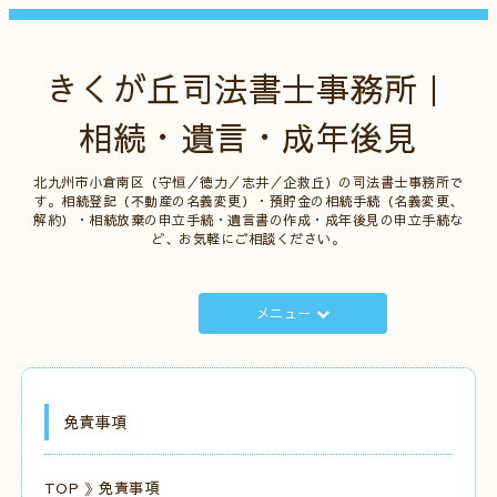
きくが丘司法書士事務所｜
相続・遺言・成年後見
北九州市小倉南区（守恒／徳力／志井／企救丘）の司法書士事務所で
す。相続登記（不動産の名義変更）・預貯金の相続手続（名義変更、
解約）・相続放棄の申立手続・遺言書の作成・成年後見の申立手続な
ど、お気軽にご相談ください。
メニュー
免責事項
TOP
》免責事項