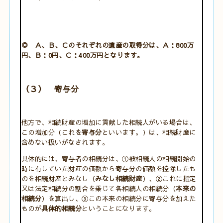
◎
Ａ、Ｂ、Ｃのそれぞれの遺産の取得分は、Ａ：800万
円、Ｂ：0円、Ｃ：400万円となります。
（３） 寄与分
他方で、相続財産の増加に貢献した相続人がいる場合は、
この増加分（これを
寄与分
といいます。）は、相続財産に
含めない扱いがなされます。
具体的には、寄与者の相続分は、①被相続人の相続開始の
時に有していた財産の価額から寄与分の価額を控除したも
のを相続財産とみなし（
みなし相続財産
）、②これに指定
又は法定相続分の割合を乗じて各相続人の相続分（
本来の
相続分
）を算出し、③この本来の相続分に寄与分を加えた
ものが
具体的相続分
ということになります。