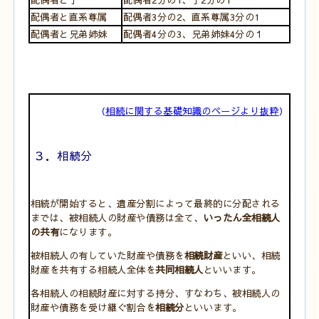
配偶者と直系尊属
配偶者3分の2、直系尊属3分の1
配偶者と兄弟姉妹
配偶者4分の3、兄弟姉妹4分の１
（
相続に関する基礎知識のページより抜粋
）
３．相続分
相続が開始すると、遺産分割によって最終的に分配される
までは、被相続人の財産や債務は全て、
いったん全相続人
の共有
になります。
被相続人の有していた財産や債務を
相続財産
といい、相続
財産を共有する相続人全体を
共同相続人
といいます。
各相続人の相続財産に対する持分、すなわち、被相続人の
財産や債務を受け継ぐ割合を
相続分
といいます。