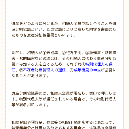
遺産をどのように分けるか、相続人全員で話し合うことを遺
産分割協議といい、この協議により合意した内容を書面にし
たものを遺産分割協議書といいます。
ただし、相続人が①未成年、②行方不明、③認知症・精神障
害・知的障害などの場合は、その相続人に代わり遺産分割協
議に参加する人を立てるため、それぞれ①
特別代理人の選
任
、②
不在者財産管理人の選任
、③
成年後見の申立
が必要に
なることがあります。
遺産分割協議書には、相続人全員が署名し、実印で押印しま
す。特別代理人等が選任されている場合は、その特別代理人
等が署名押印します。
相続登記や預貯金、株式等の相続手続きをするにあたって、
法定相続分とは異なる分け方をする場合
は、法務局や金融機