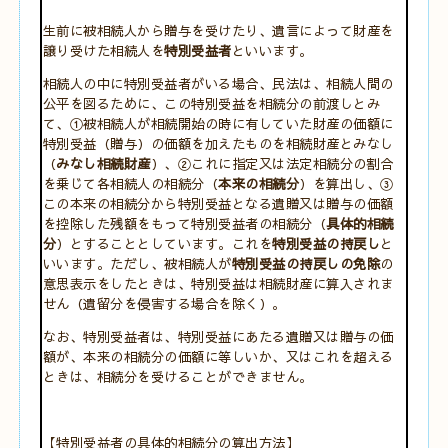
生前に被相続人から贈与を受けたり、遺言によって財産を
譲り受けた相続人を
特別受益者
といいます。
相続人の中に特別受益者がいる場合、民法は、相続人間の
公平を図るために、この特別受益を相続分の前渡しとみ
て、①被相続人が相続開始の時に有していた財産の価額に
特別受益（贈与）の価額を加えたものを相続財産とみなし
（
みなし相続財産
）、②これに指定又は法定相続分の割合
を乗じて各相続人の相続分（
本来の相続分
）を算出し、③
この本来の相続分から特別受益となる遺贈又は贈与の価額
を控除した残額をもって特別受益者の相続分（
具体的相続
分
）とすることとしています。これを
特別受益の持戻し
と
いいます。ただし、被相続人が
特別受益の持戻しの免除
の
意思表示をしたときは、特別受益は相続財産に算入されま
せん（遺留分を侵害する場合を除く）。
なお、特別受益者は、特別受益にあたる遺贈又は贈与の価
額が、本来の相続分の価額に等しいか、又はこれを超える
ときは、相続分を受けることができません。
【特別受益者の具体的相続分の算出方法】