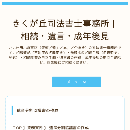
きくが丘司法書士事務所｜
相続・遺言・成年後見
北九州市小倉南区（守恒／徳力／志井／企救丘）の司法書士事務所で
す。相続登記（不動産の名義変更）・預貯金の相続手続（名義変更、
解約）・相続放棄の申立手続・遺言書の作成・成年後見の申立手続な
ど、お気軽にご相談ください。
メニュー
遺産分割協議書の作成
TOP
》
業務案内
》 遺産分割協議書の作成