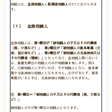
相続人は、
血族相続人
と
配偶者相続人
の2つに分けられま
す。
（１） 血族相続人
血族相続人は、
第1順位が「被相続人の子又はその代襲者
（孫、ひ孫など）」
、
第2順位が「被相続人の直系尊属（父
母、祖父母など）」
、
第3順位が「被相続人の兄弟姉妹又は
その代襲者（甥姪）」
となっており、血相続人間において
は、最優先順位の相続人のみが相続権を有します。例え
ば、①被相続人に子がいれば、子が相続人となり、直系尊
属や兄弟姉妹は相続人になれません。②子がおらず、直系
尊属がいるときは、兄弟姉妹は相続人になれません。
① 第1順位＝「被相続人の子又はその代襲者（孫、ひ孫な
ど）」
被相続人の子が第1順位の相続人となります。