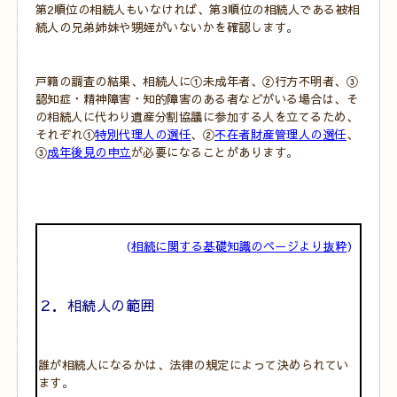
第2順位の相続人もいなければ、第3順位の相続人である被相
続人の兄弟姉妹や甥姪がいないかを確認します。
戸籍の調査の結果、相続人に①未成年者、②行方不明者、③
認知症・精神障害・知的障害のある者などがいる場合は、そ
の相続人に代わり遺産分割協議に参加する人を立てるため、
それぞれ①
特別代理人の選任
、②
不在者財産管理人の選任
、
③
成年後見の申立
が必要になることがあります。
（
相続に関する基礎知識のページより抜粋
）
２．相続人の範囲
誰が相続人になるかは、法律の規定によって決められてい
ます。