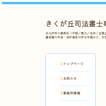
きくが丘司法書士
北九州市小倉南区（守恒／徳力／志井／企救
遺言書の作成・成年後見の申立手続など、お
トップページ
お知らせ
事務所情報