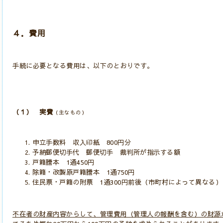
４．費用
手続に必要となる費用は、以下のとおりです。
（１） 実費
（主なもの）
申立手数料 収入印紙 800円分
予納郵便切手代 郵便切手 裁判所が指示する額
戸籍謄本 1通450円
除籍・改製原戸籍謄本 1通750円
住民票・戸籍の附票 1通300円前後（市町村によって異なる）
不在者の財産内容からして、管理費用（管理人の報酬を含む）の財源