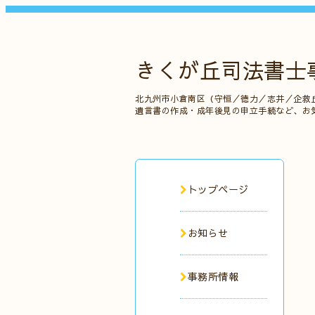
きくが丘司法書士
北九州市小倉南区（守恒／徳力／志井／企救
遺言書の作成・成年後見の申立手続など、お
トップページ
お知らせ
事務所情報