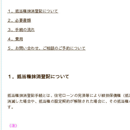
１．抵当権抹消登記について
２．必要書類
３．手続の流れ
４．費用
５．お問い合わせ、ご相談のご予約について
１．抵当権抹消登記について
抵当権抹消登記手続とは、住宅ローンの完済等により被担保債権（抵
消滅した場合や、抵当権の設定契約が解除された場合に、その抵当権
す。
（注）