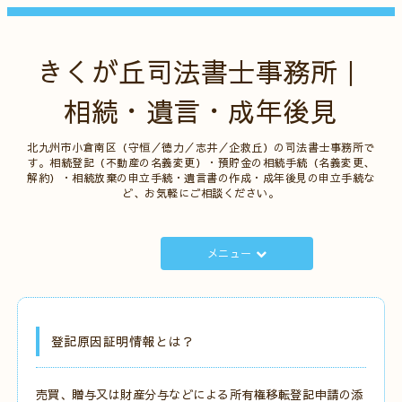
きくが丘司法書士事務所｜
相続・遺言・成年後見
北九州市小倉南区（守恒／徳力／志井／企救丘）の司法書士事務所で
す。相続登記（不動産の名義変更）・預貯金の相続手続（名義変更、
解約）・相続放棄の申立手続・遺言書の作成・成年後見の申立手続な
ど、お気軽にご相談ください。
メニュー
登記原因証明情報とは？
売買、贈与又は財産分与などによる所有権移転登記申請の添