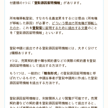
付書類の1つに「
登記原因証明情報
」があります。
所有権移転登記、すなわち名義変更をするには理由（所有権
が移転した原因）が必要で、
どういう理由で所有権が移転し
たのか
、これを
登記官
に証明するために提出する文書
のこと
を「登記原因証明情報」といいます。
登記申請に提出できる登記原因証明情報には、大きく分けて
2種類あります。
1つは、売買契約書や贈与契約書などの実際の契約書を登記
原因証明情報として提出する方法です。
もう1つは、一般的に「
報告形式
」の登記原因証明情報と呼
ばれているもので、申請当事者が登記申請用に作成した登記
原因証明情報を提出する方法です。
登記原因証明情報は、利害関係人より閲覧が可能です。売買
契約書などの契約書を登記原因証明情報として提出すると、
たとえば売買代金の金額など、登記とは関係ない部分も閲覧