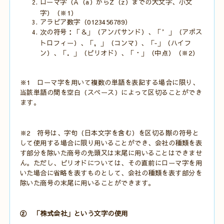
ローマ字（A（a）からZ（z）までの大文字、小文
字）（※1）
アラビア数字（0123456789）
次の符号：「＆」（アンパサンド）、「’」（アポス
トロフィー）、「，」（コンマ）、「‐」（ハイフ
ン）、「．」（ピリオド）、「・」（中点）（※2）
※1 ローマ字を用いて複数の単語を表記する場合に限り、
当該単語の間を空白（スペース）によって区切ることができ
ます。
※2 符号は、字句（日本文字を含む）を区切る際の符号と
して使用する場合に限り用いることができ、会社の種類を表
す部分を除いた商号の先頭又は末尾に用いることはできませ
ん。ただし、ピリオドについては、その直前にローマ字を用
いた場合に省略を表すものとして、会社の種類を表す部分を
除いた商号の末尾に用いることができます。
② 「株式会社」という文字の使用