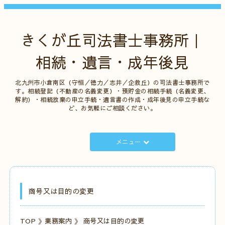
きくが丘司法書士事務所｜
相続・遺言・成年後見
北九州市小倉南区（守恒／徳力／志井／企救丘）の司法書士事務所で
す。相続登記（不動産の名義変更）・預貯金の相続手続（名義変更、
解約）・相続放棄の申立手続・遺言書の作成・成年後見の申立手続な
ど、お気軽にご相談ください。
メニュー
商号又は目的の変更
TOP
》
業務案内
》 商号又は目的の変更